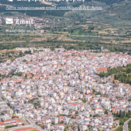
Λίστα τηλεφώνων και email υπαλλήλων Δ.Δ.Ε. Άρτας
Email
mail@dide.art.sch.gr
Ονοματεπώνυμο
Email
Θέμα
Μήνυμα