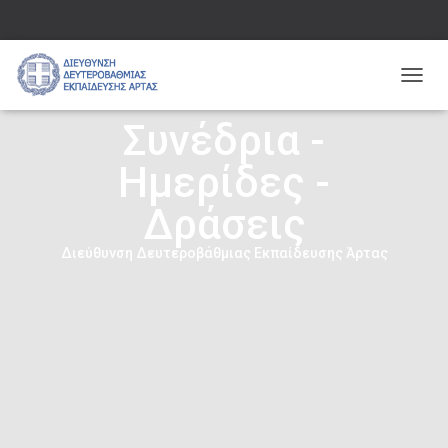
Ε
Ν
Συνέδρια -
Α
Λ
Ημερίδες -
Λ
Α
Γ
Δράσεις
Ή
Π
Διεύθυνση Δευτεροβάθμιας Εκπαίδευσης Άρτας
Λ
Ο
Ή
Γ
Η
Σ
Η
Σ