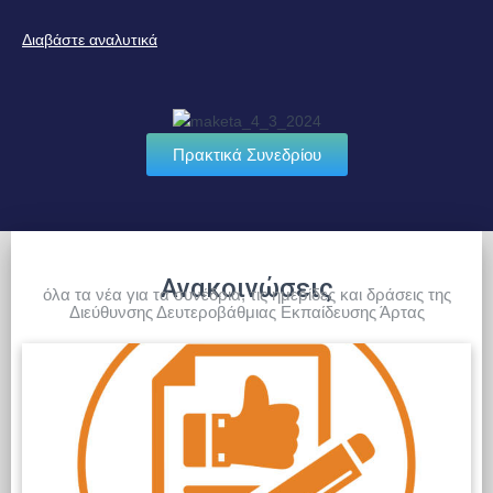
Διαβάστε αναλυτικά
Πρακτικά Συνεδρίου
Ανακοινώσεις
όλα τα νέα για τα συνέδρια, τις ημερίδες και δράσεις της
Διεύθυνσης Δευτεροβάθμιας Εκπαίδευσης Άρτας