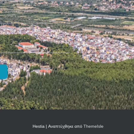
Hestia | Αναπτύχθηκε από
ThemeIsle