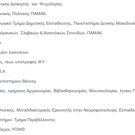
τικής Διοίκησης και Ψυχολογίας.
ωνικής Πολιτικής ΠΑΜΑΚ
γωγικό Τμήμα Δημοτικής Εκπαίδευσης, Πανεπιστήμιο Δυτικής Μακεδονί
αλκανικών, Σλαβικών & Ανατολικών Σπουδών, ΠΑΜΑΚ
υ
ίου Ιωαννίνων
ας, τέως υπότροφος ΙΚΥ
Π.Α
επιστημίου Βιέννης
ς, τμήματος Αρχειονομίας, Βιβλιοθηκονομίας, Μουσειολογίας, Ιονίου 
 Φυσικής, Μεταδιδακτορικός Ερευνητής στην Νευροφυσιολογία, Εκπαιδε
στήμιο- Τμήμα Περιβάλλοντος
έλεχος ΥΠΑΙΘ