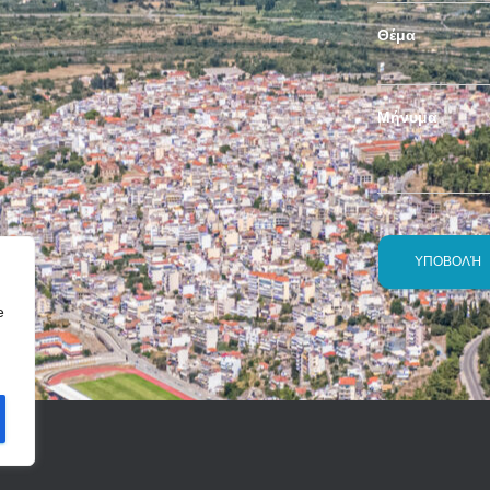
Θέμα
Μήνυμα
e