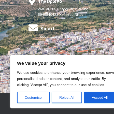
Τηλέφωνο
2681361651 Σερδενές Ιωάννης
6940840423 Χρήστου Νίκος
Email
ddeartasynedria@gmail.com
We value your privacy
We use cookies to enhance your browsing experience, serv
personalised ads or content, and analyse our traffic. By
clicking "Accept All", you consent to our use of cookies.
Customise
Reject All
Accept All