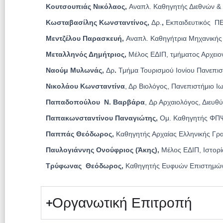
Κουτσουπιάς Νικόλαος,
Αναπλ. Καθηγητής Διεθνών 
Κωσταβασίλης Κωνσταντίνος,
Δρ.
,
Εκπαιδευτικός ΠΕ
Μεντζέλου Παρασκευή,
Αναπλ. Καθηγήτρια Μηχανικής
Μεταλληνός Δημήτριος,
Μέλος ΕΔΙΠ, τμήματος Αρχειον
Ναούμ Μυλωνάς,
Δρ
.
Τμήμα Τουρισμού Ιονίου Πανεπισ
Νικολάου Κωνσταντίνα
, Δρ Βιολόγος, Πανεπιστήμιο Ι
Παπαδοπούλου Ν. Βαρβάρα
, Δρ Αρχαιολόγος, Διευθ
Παπακωνσταντίνου Παναγιώτης,
Ομ. Καθηγητής ΦΠΨ
Παππάς Θεόδωρος,
Καθηγητής Αρχαίας Ελληνικής Γρ
Παυλογιάννης Ονούφριος (Άκης),
Μέλος ΕΔΙΠ, Ιστορί
Τρύφωνας Θεόδωρος,
Καθηγητής Ευφυών Επιστημών &
Οργανωτική Επιτροπή