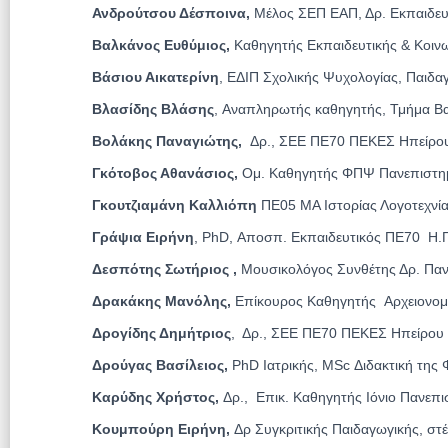
Ανδρούτσου Δέσποινα,
Μέλος ΣΕΠ ΕΑΠ, Δρ. Εκπαιδευ
Βαλκάνος Ευθύμιος,
Καθηγητής Εκπαιδευτικής & Κοιν
Βάσιου Αικατερίνη
, ΕΔΙΠ Σχολικής Ψυχολογίας, Παιδα
Βλασίδης Βλάσης
, Αναπληρωτής καθηγητής, Τμήμα Β
Βολάκης Παναγιώτης,
Δρ.,
ΣΕΕ ΠΕ70 ΠΕΚΕΣ Ηπείρο
Γκότοβος Αθανάσιος,
Ομ. Καθηγητής ΦΠΨ Πανεπιστημ
Γκουτζιαμάνη Καλλιόπη
ΠΕ05 ΜΑ Ιστορίας Λογοτεχνί
Γράψια Ειρήνη
, PhD, Αποσπ. Εκπαιδευτικός ΠΕ70 Η.
Δεσπότης Σωτήριος ,
Μουσικολόγος Συνθέτης Δρ. Παν
Δρακάκης Μανόλης,
Επίκουρος Καθηγητής Αρχειονομία
Δρογίδης Δημήτριος
, Δρ., ΣΕΕ ΠΕ70 ΠΕΚΕΣ Ηπείρου
Δρούγας Βασίλειος,
PhD Ιατρικής, MSc Διδακτική της
Καρύδης Χρήστος,
Δρ., Επικ. Καθηγητής Ιόνιο Πανεπι
Κουμπούρη Ειρήνη,
Δρ Συγκριτικής Παιδαγωγικής, στ