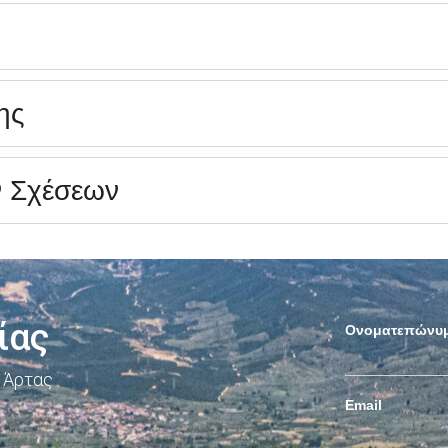
ης
ν Σχέσεων
ίας
Ονοματεπώνυ
 Άρτας
Email