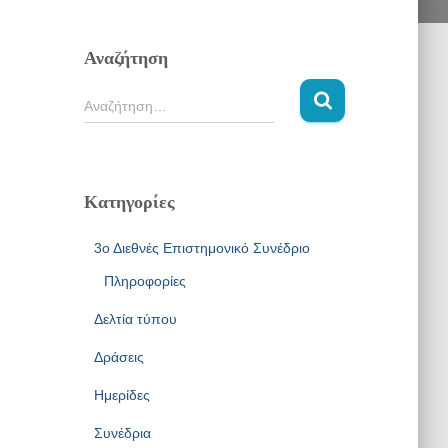
Αναζήτηση
Α
Αναζήτηση…
ν
α
ζ
ή
Κατηγορίες
τ
η
3ο Διεθνές Επιστημονικό Συνέδριο
σ
η
Πληροφορίες
γ
ι
Δελτία τύπου
α
Δράσεις
:
Ημερίδες
Συνέδρια