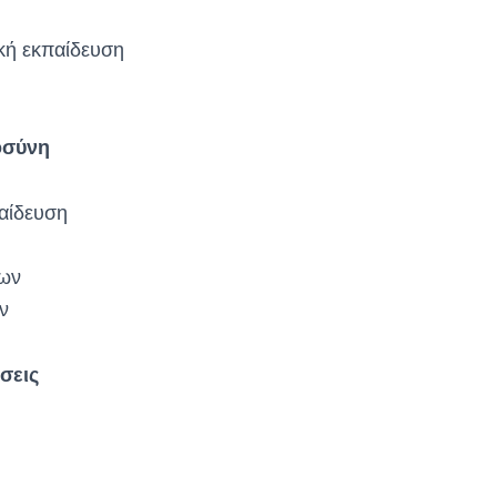
ακή εκπαίδευση
οσύνη
παίδευση
μων
ν
σεις