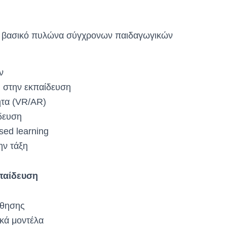
ί βασικό πυλώνα σύγχρονων παιδαγωγικών
ν
η στην εκπαίδευση
ητα (VR/AR)
δευση
sed learning
ην τάξη
παίδευση
άθησης
κά μοντέλα