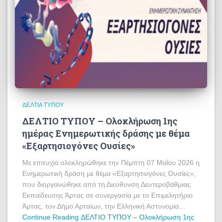
ΔΕΛΤΊΑ ΤΎΠΟΥ
ΔΕΛΤΙΟ ΤΥΠΟΥ – Ολοκλήρωση 1ης
ημέρας Ενημερωτικής δράσης με θέμα
«Εξαρτησιογόνες Ουσίες»
Με επιτυχία ολοκληρώθηκε την Πέμπτη 07 Μαΐου 2026 η
Ενημερωτική δράση με θέμα «Εξαρτησιογόνες Ουσίες»,
που διοργανώθηκε από τη Διεύθυνση Δευτεροβάθμιας
Εκπαίδευσης Άρτας σε συνεργασία με το Επιμελητήριο
Άρτας, τον Δήμο Αρταίων, την Ελληνική Αστυνομία…
Continue Reading
ΔΕΛΤΙΟ ΤΥΠΟΥ – Ολοκλήρωση 1ης