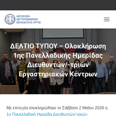
Ε
Ν
Α
Λ
Λ
ΔΕΛΤΙΟ ΤΥΠΟΥ – Ολοκλήρωση
Α
Γ
1ης Πανελλαδικής Ημερίδας
Ή
Π
Διευθυντών/-τριών
Λ
Εργαστηριακών Κέντρων
Ο
Ή
Γ
Η
Σ
Η
Σ
Με επιτυχία ολοκληρώθηκε το Σάββατο 2 Μαΐου 2026 η
1η Πανελλαδική Ημερίδα Διευθυντών/-τριών