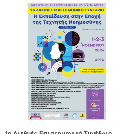
1o Διεθνές Επιστημονικό Συνέδριο