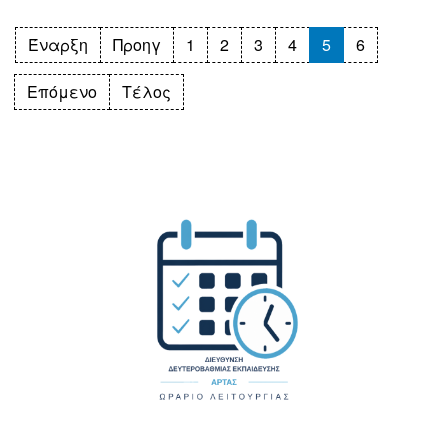
Έναρξη
Προηγ
1
2
3
4
5
6
Επόμενο
Τέλος