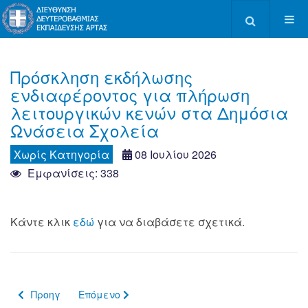
Type 2 or more c
Πρόσκληση εκδήλωσης
ενδιαφέροντος για πλήρωση
λειτουργικών κενών στα Δημόσια
Ωνάσεια Σχολεία
Χωρίς Κατηγορία
08 Ιουλίου 2026
Εμφανίσεις: 338
Κάντε κλικ
εδώ
για να διαβάσετε σχετικά.
Προηγούμενο άρθρο: Ανασυγκρότηση Τοπικού Συμβουλίου Ε
Επόμενο άρθρο: ΕΚΚΛΗΣΙΑΣΤΙΚΗ ΕΚΠΑΙΔΕΥΣΗ -
Προηγ
Επόμενο