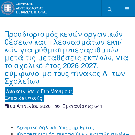
Type 2 or more c
Προσδιορισμός κενών οργανικών
θέσεων και πλεονασμάτων εκπ/
κών για ρύθμιση υπεραριθμιών
μετά τις μεταθέσεις εκπ/κών, για
το σχολικό έτος 2026-2027,
σύμφωνα με τους πίνακες Α΄ των
Σχολείων
Aνακοινώσεις Για Μόνιμους
Εκπαιδευτικούς
03 Απριλίου 2026
Εμφανίσεις: 641
Αρνητική Δήλωση Υπεραριθμίας
Χαρακτηρισμός υπεραρίθμων εκπαιδευτικών –