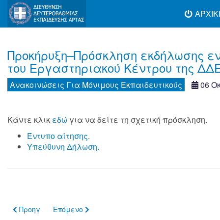
ΑΡΧΙΚ
Προκήρυξη–Πρόσκληση εκδήλωσης εν
του Εργαστηριακού Κέντρου της ΔΔ
Aνακοινώσεις Για Μόνιμους Εκπαιδευτικούς
06 Ο
Κάντε κλικ
εδώ
για να δείτε τη σχετική πρόσκληση.
Έντυπο αίτησης.
Υπεύθυνη Δήλωση.
Προηγούμενο άρθρο: ΟΡΙΣΤΙΚΟΠΟΙΗΣΗ ΔΕΚΤΩΝ ΚΑΙ ΜΗ ΔΕΚ
Επόμενο άρθρο: Τοποθέτηση Διευθυντή/ντριας 
Προηγ
Επόμενο