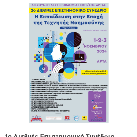
1o Διεθνές Επιστημονικό Συνέδριο