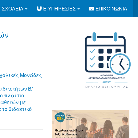
ΣΧΟΛΕΊΑ
E-ΥΠΗΡΕΣΊΕΣ
ΕΠΙΚΟΙΝΩΝΊΑ
Ty
τών
Σχολικές Μονάδες
ιδικοτήτων Β/
ο πλαίσιο
μαθητών με
 το διδακτικό