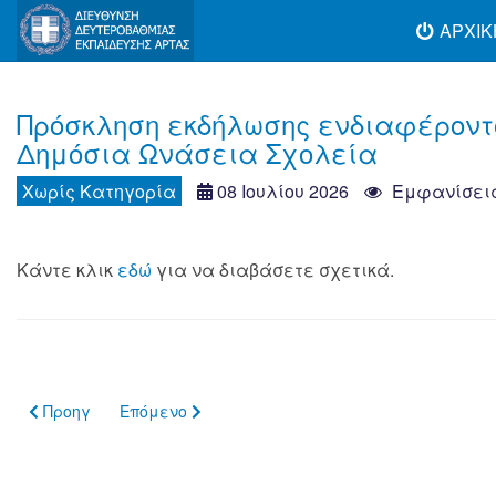
ΑΡΧΙΚ
Πρόσκληση εκδήλωσης ενδιαφέροντ
Δημόσια Ωνάσεια Σχολεία
Χωρίς Κατηγορία
08 Ιουλίου 2026
Εμφανίσεις
Κάντε κλικ
εδώ
για να διαβάσετε σχετικά.
Προηγούμενο άρθρο: Ανασυγκρότηση Τοπικού Συμβουλίου Ε
Επόμενο άρθρο: ΕΚΚΛΗΣΙΑΣΤΙΚΗ ΕΚΠΑΙΔΕΥΣΗ - 
Προηγ
Επόμενο