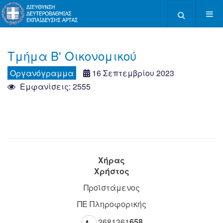
Type 2 or more c
Τμήμα B' Οικονομικού
Οργανόγραμμα
16 Σεπτεμβρίου 2023
Εμφανίσεις: 2555
Χήρας
Χρήστος
Προϊστάμενος
ΠΕ Πληροφορικής
2681361
658