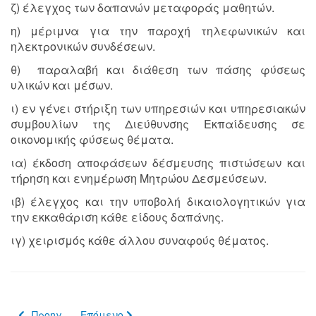
ζ) έλεγχος των δαπανών μεταφοράς μαθητών.
η) μέριμνα για την παροχή τηλεφωνικών και
ηλεκτρονικών συνδέσεων.
θ) παραλαβή και διάθεση των πάσης φύσεως
υλικών και μέσων.
ι) εν γένει στήριξη των υπηρεσιών και υπηρεσιακών
συμβουλίων της Διεύθυνσης Εκπαίδευσης σε
οικονομικής φύσεως θέματα.
ια) έκδοση αποφάσεων δέσμευσης πιστώσεων και
τήρηση και ενημέρωση Μητρώου Δεσμεύσεων.
ιβ) έλεγχος και την υποβολή δικαιολογητικών για
την εκκαθάριση κάθε είδους δαπάνης.
ιγ) χειρισμός κάθε άλλου συναφούς θέματος.
Προηγούμενο άρθρο: Τμήμα Α' Διοικητικού
Επόμενο άρθρο: Τμήμα Γ' Προσωπικού
Προηγ
Επόμενο